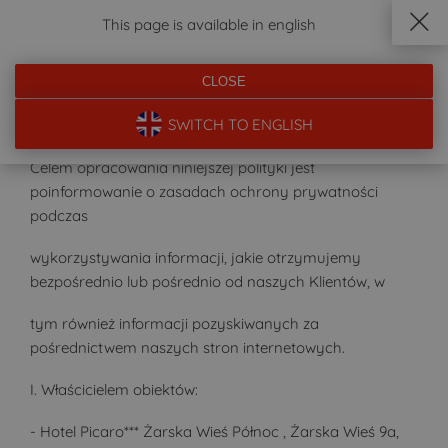
This page is available in english
DOJAZD
ZADZWOŃ
REZERWUJ
MENU
Polityka Prywatności
CLOSE
SWITCH TO ENGLISH
Polityka Prywatności
Celem opracowania niniejszej polityki jest
poinformowanie o zasadach ochrony prywatności
podczas
wykorzystywania informacji, jakie otrzymujemy
bezpośrednio lub pośrednio od naszych Klientów, w
tym również informacji pozyskiwanych za
pośrednictwem naszych stron internetowych.
I. Właścicielem obiektów:
- Hotel Picaro*** Żarska Wieś Północ , Żarska Wieś 9a,