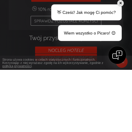
10% rabatu na kolejny pobyt
SPRAWDŹ POZOSTAŁE KORZYŚCI
Twój przystanek w podróży
NOCLEG
HOTELE
JEDZENIE
RESTAURACJE
Strona używa cookies w celach statystycznych i funkcjonalnych.
OK
Korzystając z niej wyrażasz zgodę na ich wykorzystywanie, zgodnie z
polityką prywatności
.
Wybierz swoje Picaro
SIEĆ HOTELI I RESTAURACJI
Hotele Picaro
*** to idealny wybór dla osób w podróży –
zarówno kierowców zawodowych, rodzin, jak i turystów
poszukujących wygodnego noclegu przy autostradzie.
Do dyspozycji gości oddajemy 5 nowoczesnych hoteli,