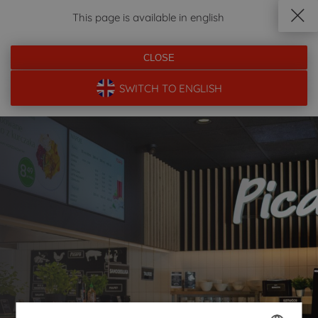
This page is available in english
DOJAZD
ZADZWOŃ
REZERWUJ
MENU
CLOSE
SWITCH TO ENGLISH