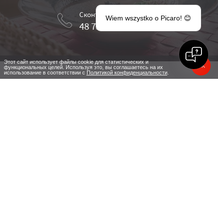
Сконтактируйтесь с нами
Wiem wszystko o Picaro! 😊
48 75 777 04 30
Этот сайт использует файлы cookie для статистических и
OK
функциональных целей. Используя это, вы соглашаетесь на их
использование в соответствии с
Политикой конфиденциальности
.
Актуальные акции в отеле
Picaro - Kraśnik Dolny
Музей Керамики в Bolesławiec
Скидка 5% на рабочие совещания и осмотр
достопримечательностей