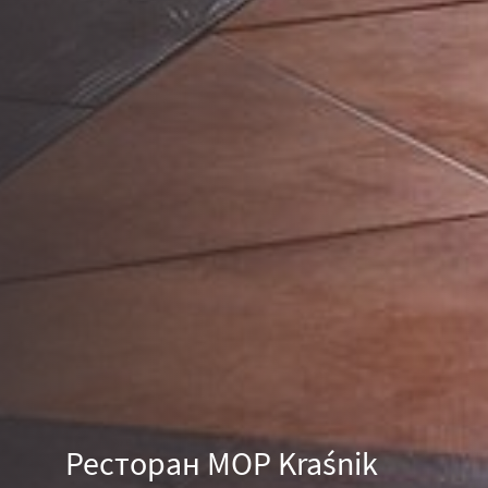
PL
EN
DE
RU
Ресторан MOP Kraśnik